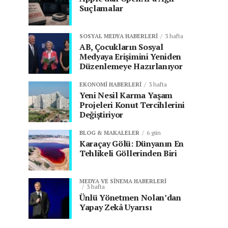
Suçlamalar
SOSYAL MEDYA HABERLERI
3 hafta
AB, Çocukların Sosyal
Medyaya Erişimini Yeniden
Düzenlemeye Hazırlanıyor
EKONOMI HABERLERI
3 hafta
Yeni Nesil Karma Yaşam
Projeleri Konut Tercihlerini
Değiştiriyor
BLOG & MAKALELER
6 gün
Karaçay Gölü: Dünyanın En
Tehlikeli Göllerinden Biri
MEDYA VE SINEMA HABERLERI
3 hafta
Ünlü Yönetmen Nolan’dan
Yapay Zekâ Uyarısı