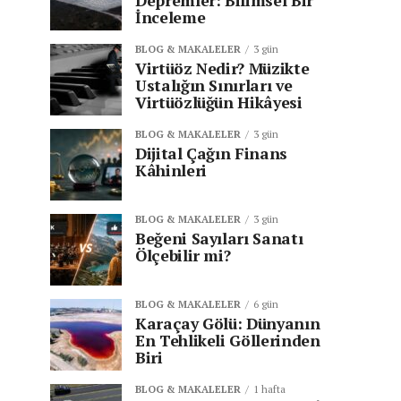
Depremler: Bilimsel Bir
İnceleme
BLOG & MAKALELER
3 gün
Virtüöz Nedir? Müzikte
Ustalığın Sınırları ve
Virtüözlüğün Hikâyesi
BLOG & MAKALELER
3 gün
Dijital Çağın Finans
Kâhinleri
BLOG & MAKALELER
3 gün
Beğeni Sayıları Sanatı
Ölçebilir mi?
BLOG & MAKALELER
6 gün
Karaçay Gölü: Dünyanın
En Tehlikeli Göllerinden
Biri
BLOG & MAKALELER
1 hafta