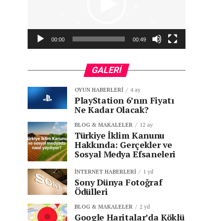
00:00
00:49
GALERI
OYUN HABERLERI
4 ay
PlayStation 6’nın Fiyatı
Ne Kadar Olacak?
BLOG & MAKALELER
12 ay
Türkiye İklim Kanunu
Hakkında: Gerçekler ve
Sosyal Medya Efsaneleri
İNTERNET HABERLERI
1 yıl
Sony Dünya Fotoğraf
Ödülleri
BLOG & MAKALELER
2 yıl
Google Haritalar’da Köklü