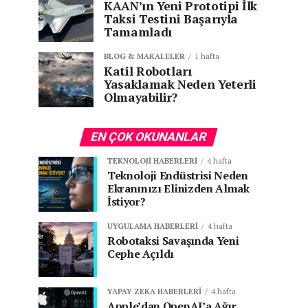
KAAN’ın Yeni Prototipi İlk
Taksi Testini Başarıyla
Tamamladı
BLOG & MAKALELER
1 hafta
Katil Robotları
Yasaklamak Neden Yeterli
Olmayabilir?
EN ÇOK OKUNANLAR
TEKNOLOJI HABERLERI
4 hafta
Teknoloji Endüstrisi Neden
Ekranınızı Elinizden Almak
İstiyor?
UYGULAMA HABERLERI
4 hafta
Robotaksi Savaşında Yeni
Cephe Açıldı
YAPAY ZEKA HABERLERI
4 hafta
Apple’dan OpenAI’a Ağır