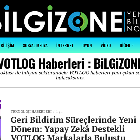
BİLİŞİM
SOSYAL MEDYA
İNTERNET
OYUN
VİDEO
DİĞER
VOTLOG Haberleri : BiLGiZON
oktası ile bilişim sektöründeki VOTLOG haberleri yeni çıkan s
bulacaksınız.
TEKNOLOJI HABERLERI
1 yıl
Geri Bildirim Süreçlerinde Yeni
Dönem: Yapay Zekâ Destekli
VOTLOG Markalarla Buluştu