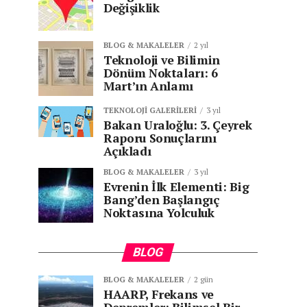
Değişiklik
BLOG & MAKALELER
2 yıl
Teknoloji ve Bilimin
Dönüm Noktaları: 6
Mart’ın Anlamı
TEKNOLOJI GALERILERI
3 yıl
Bakan Uraloğlu: 3. Çeyrek
Raporu Sonuçlarını
Açıkladı
BLOG & MAKALELER
3 yıl
Evrenin İlk Elementi: Big
Bang’den Başlangıç
Noktasına Yolculuk
BLOG
BLOG & MAKALELER
2 gün
HAARP, Frekans ve