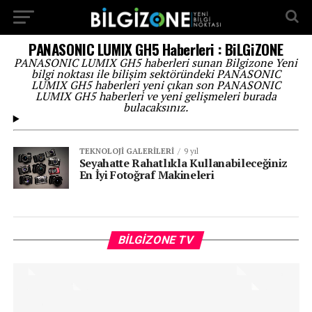
...
PANASONIC LUMIX GH5 Haberleri : BiLGiZONE
PANASONIC LUMIX GH5 haberleri sunan Bilgizone Yeni
bilgi noktası ile bilişim sektöründeki PANASONIC
LUMIX GH5 haberleri yeni çıkan son PANASONIC
LUMIX GH5 haberleri ve yeni gelişmeleri burada
bulacaksınız.
TEKNOLOJI GALERILERI
9 yıl
Seyahatte Rahatlıkla Kullanabileceğiniz
En İyi Fotoğraf Makineleri
Vi
BILGIZONE TV
oy