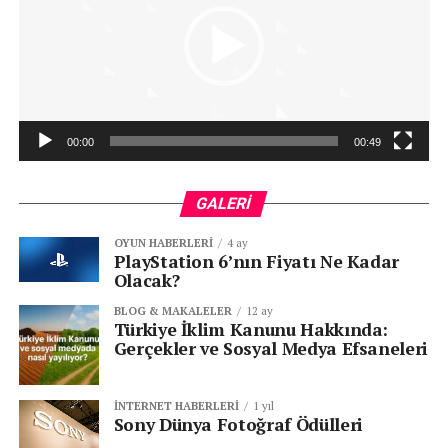
00:00
00:49
GALERI
OYUN HABERLERI
4 ay
PlayStation 6’nın Fiyatı Ne Kadar
Olacak?
BLOG & MAKALELER
12 ay
Türkiye İklim Kanunu Hakkında:
Gerçekler ve Sosyal Medya Efsaneleri
İNTERNET HABERLERI
1 yıl
Sony Dünya Fotoğraf Ödülleri