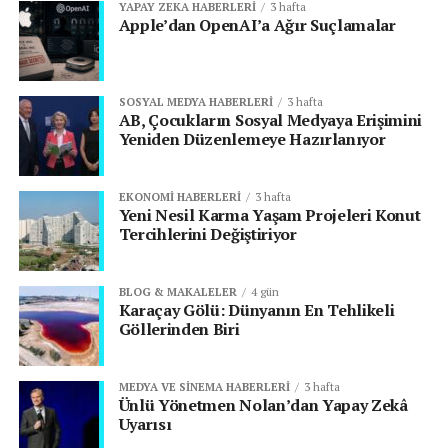
YAPAY ZEKA HABERLERI
3 hafta
Apple’dan OpenAI’a Ağır Suçlamalar
SOSYAL MEDYA HABERLERI
3 hafta
AB, Çocukların Sosyal Medyaya Erişimini
Yeniden Düzenlemeye Hazırlanıyor
EKONOMI HABERLERI
3 hafta
Yeni Nesil Karma Yaşam Projeleri Konut
Tercihlerini Değiştiriyor
BLOG & MAKALELER
4 gün
Karaçay Gölü: Dünyanın En Tehlikeli
Göllerinden Biri
MEDYA VE SINEMA HABERLERI
3 hafta
Ünlü Yönetmen Nolan’dan Yapay Zekâ
Uyarısı