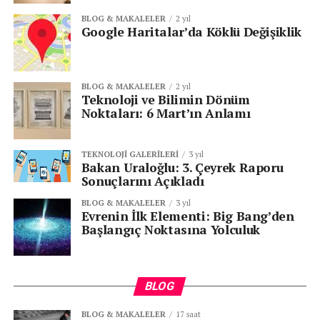
BLOG & MAKALELER
2 yıl
Google Haritalar’da Köklü Değişiklik
BLOG & MAKALELER
2 yıl
Teknoloji ve Bilimin Dönüm
Noktaları: 6 Mart’ın Anlamı
TEKNOLOJI GALERILERI
3 yıl
Bakan Uraloğlu: 3. Çeyrek Raporu
Sonuçlarını Açıkladı
BLOG & MAKALELER
3 yıl
Evrenin İlk Elementi: Big Bang’den
Başlangıç Noktasına Yolculuk
BLOG
BLOG & MAKALELER
17 saat