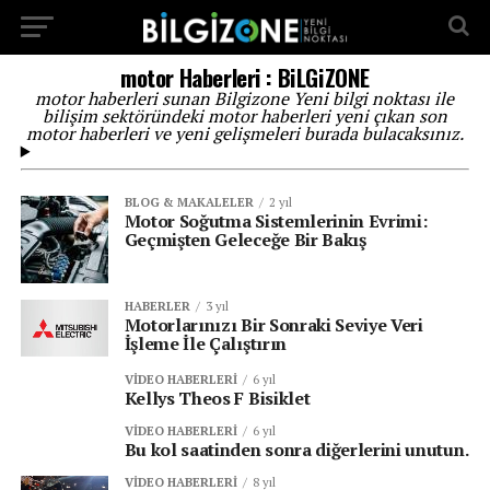
...
motor Haberleri : BiLGiZONE
motor haberleri sunan Bilgizone Yeni bilgi noktası ile
bilişim sektöründeki motor haberleri yeni çıkan son
motor haberleri ve yeni gelişmeleri burada bulacaksınız.
BLOG & MAKALELER
2 yıl
Motor Soğutma Sistemlerinin Evrimi:
Geçmişten Geleceğe Bir Bakış
HABERLER
3 yıl
Motorlarınızı Bir Sonraki Seviye Veri
İşleme İle Çalıştırın
VIDEO HABERLERI
6 yıl
Kellys Theos F Bisiklet
VIDEO HABERLERI
6 yıl
Bu kol saatinden sonra diğerlerini unutun.
VIDEO HABERLERI
8 yıl