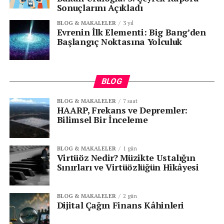
Sonuçlarını Açıkladı
BLOG & MAKALELER
3 yıl
Evrenin İlk Elementi: Big Bang’den
Başlangıç Noktasına Yolculuk
BLOG
BLOG & MAKALELER
7 saat
HAARP, Frekans ve Depremler:
Bilimsel Bir İnceleme
BLOG & MAKALELER
1 gün
Virtüöz Nedir? Müzikte Ustalığın
Sınırları ve Virtüözlüğün Hikâyesi
BLOG & MAKALELER
2 gün
Dijital Çağın Finans Kâhinleri