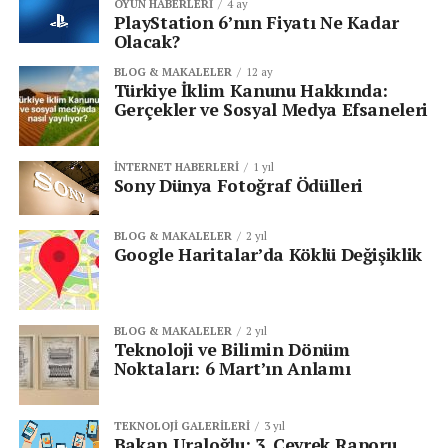
OYUN HABERLERI
4 ay
PlayStation 6’nın Fiyatı Ne Kadar
Olacak?
BLOG & MAKALELER
12 ay
Türkiye İklim Kanunu Hakkında:
Gerçekler ve Sosyal Medya Efsaneleri
İNTERNET HABERLERI
1 yıl
Sony Dünya Fotoğraf Ödülleri
BLOG & MAKALELER
2 yıl
Google Haritalar’da Köklü Değişiklik
BLOG & MAKALELER
2 yıl
Teknoloji ve Bilimin Dönüm
Noktaları: 6 Mart’ın Anlamı
TEKNOLOJI GALERILERI
3 yıl
Bakan Uraloğlu: 3. Çeyrek Raporu