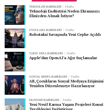
TEKNOLOJI HABERLERI
4 hafta
Teknoloji Endüstrisi Neden Ekranınızı
Elinizden Almak İstiyor?
UYGULAMA HABERLERI
4 hafta
Robotaksi Savaşında Yeni Cephe Açıldı
YAPAY ZEKA HABERLERI
3 hafta
Apple’dan OpenAI’a Ağır Suçlamalar
SOSYAL MEDYA HABERLERI
3 hafta
AB, Çocukların Sosyal Medyaya Erişimini
Yeniden Düzenlemeye Hazırlanıyor
EKONOMI HABERLERI
3 hafta
Yeni Nesil Karma Yaşam Projeleri Konut
Tercihlerini Değiştiriyor