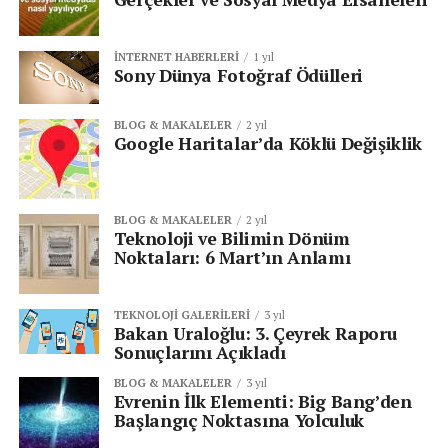
İNTERNET HABERLERI
1 yıl
Sony Dünya Fotoğraf Ödülleri
BLOG & MAKALELER
2 yıl
Google Haritalar’da Köklü Değişiklik
BLOG & MAKALELER
2 yıl
Teknoloji ve Bilimin Dönüm
Noktaları: 6 Mart’ın Anlamı
TEKNOLOJI GALERILERI
3 yıl
Bakan Uraloğlu: 3. Çeyrek Raporu
Sonuçlarını Açıkladı
BLOG & MAKALELER
3 yıl
Evrenin İlk Elementi: Big Bang’den
Başlangıç Noktasına Yolculuk