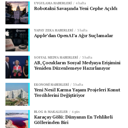
UYGULAMA HABERLERI
4 hafta
Robotaksi Savaşında Yeni Cephe Açıldı
YAPAY ZEKA HABERLERI
3 hafta
Apple’dan OpenAI’a Ağır Suçlamalar
SOSYAL MEDYA HABERLERI
3 hafta
AB, Çocukların Sosyal Medyaya Erişimini
Yeniden Düzenlemeye Hazırlanıyor
EKONOMI HABERLERI
3 hafta
Yeni Nesil Karma Yaşam Projeleri Konut
Tercihlerini Değiştiriyor
BLOG & MAKALELER
4 gün
Karaçay Gölü: Dünyanın En Tehlikeli
Göllerinden Biri