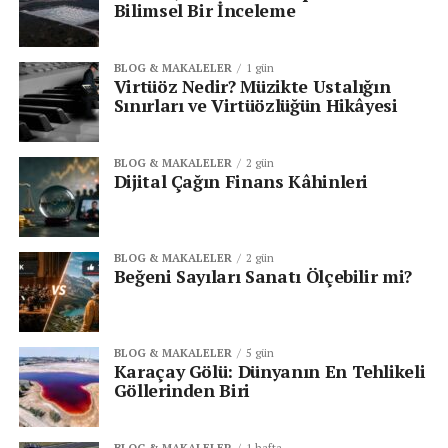
Bilimsel Bir İnceleme
BLOG & MAKALELER
1 gün
Virtüöz Nedir? Müzikte Ustalığın
Sınırları ve Virtüözlüğün Hikâyesi
BLOG & MAKALELER
2 gün
Dijital Çağın Finans Kâhinleri
BLOG & MAKALELER
2 gün
Beğeni Sayıları Sanatı Ölçebilir mi?
BLOG & MAKALELER
5 gün
Karaçay Gölü: Dünyanın En Tehlikeli
Göllerinden Biri
BLOG & MAKALELER
1 hafta