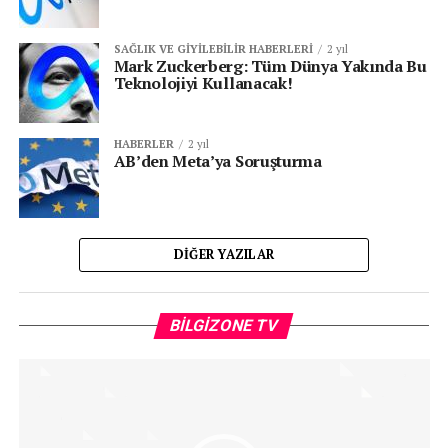
SAĞLIK VE GIYILEBILIR HABERLERI
2 yıl
Mark Zuckerberg: Tüm Dünya Yakında Bu
Teknolojiyi Kullanacak!
HABERLER
2 yıl
AB’den Meta’ya Soruşturma
DIĞER YAZILAR
Vi
BILGIZONE TV
oy