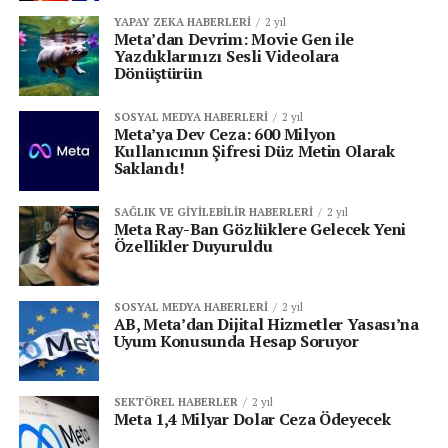
YAPAY ZEKA HABERLERI
2 yıl
Meta’dan Devrim: Movie Gen ile
Yazdıklarınızı Sesli Videolara
Dönüştürün
SOSYAL MEDYA HABERLERI
2 yıl
Meta’ya Dev Ceza: 600 Milyon
Kullanıcının Şifresi Düz Metin Olarak
Saklandı!
SAĞLIK VE GIYILEBILIR HABERLERI
2 yıl
Meta Ray-Ban Gözlüklere Gelecek Yeni
Özellikler Duyuruldu
SOSYAL MEDYA HABERLERI
2 yıl
AB, Meta’dan Dijital Hizmetler Yasası’na
Uyum Konusunda Hesap Soruyor
SEKTÖREL HABERLER
2 yıl
Meta 1,4 Milyar Dolar Ceza Ödeyecek