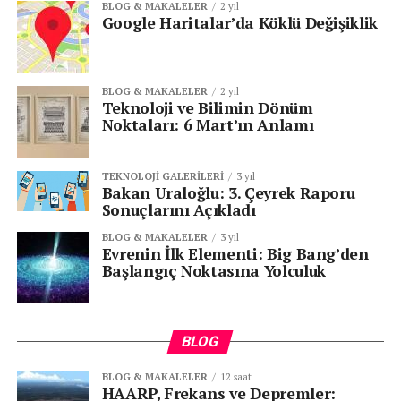
BLOG & MAKALELER
2 yıl
Google Haritalar’da Köklü Değişiklik
BLOG & MAKALELER
2 yıl
Teknoloji ve Bilimin Dönüm
Noktaları: 6 Mart’ın Anlamı
TEKNOLOJI GALERILERI
3 yıl
Bakan Uraloğlu: 3. Çeyrek Raporu
Sonuçlarını Açıkladı
BLOG & MAKALELER
3 yıl
Evrenin İlk Elementi: Big Bang’den
Başlangıç Noktasına Yolculuk
BLOG
BLOG & MAKALELER
12 saat
HAARP, Frekans ve Depremler: