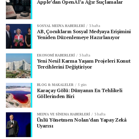
Apple’dan OpenAI’a Ağır Suçlamalar
SOSYAL MEDYA HABERLERI
3 hafta
AB, Çocukların Sosyal Medyaya Erişimini
Yeniden Düzenlemeye Hazırlanıyor
EKONOMI HABERLERI
3 hafta
Yeni Nesil Karma Yaşam Projeleri Konut
Tercihlerini Değiştiriyor
BLOG & MAKALELER
5 gün
Karaçay Gölü: Dünyanın En Tehlikeli
Göllerinden Biri
MEDYA VE SINEMA HABERLERI
3 hafta
Ünlü Yönetmen Nolan’dan Yapay Zekâ
Uyarısı