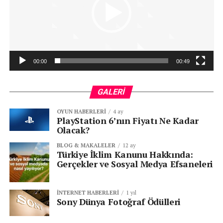
00:00
00:49
GALERI
OYUN HABERLERI
4 ay
PlayStation 6’nın Fiyatı Ne Kadar
Olacak?
BLOG & MAKALELER
12 ay
Türkiye İklim Kanunu Hakkında:
Gerçekler ve Sosyal Medya Efsaneleri
İNTERNET HABERLERI
1 yıl
Sony Dünya Fotoğraf Ödülleri