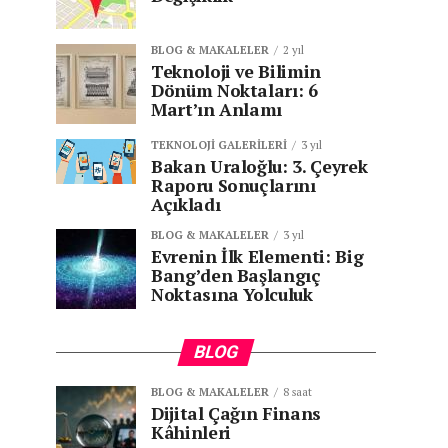
BLOG & MAKALELER
2 yıl
Teknoloji ve Bilimin
Dönüm Noktaları: 6
Mart’ın Anlamı
TEKNOLOJI GALERILERI
3 yıl
Bakan Uraloğlu: 3. Çeyrek
Raporu Sonuçlarını
Açıkladı
BLOG & MAKALELER
3 yıl
Evrenin İlk Elementi: Big
Bang’den Başlangıç
Noktasına Yolculuk
BLOG
BLOG & MAKALELER
8 saat
Dijital Çağın Finans
Kâhinleri