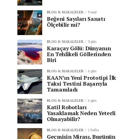
BLOG & MAKALELER
9 saat
Beğeni Sayıları Sanatı
Ölçebilir mi?
BLOG & MAKALELER
3 gün
Karaçay Gölü: Dünyanın
En Tehlikeli Göllerinden
Biri
BLOG & MAKALELER
6 gün
KAAN’ın Yeni Prototipi İlk
Taksi Testini Başarıyla
Tamamladı
BLOG & MAKALELER
6 gün
Katil Robotları
Yasaklamak Neden Yeterli
Olmayabilir?
BLOG & MAKALELER
1 hafta
Geçmişin Mirası, Bugünün