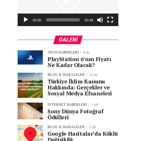
00:00
00:49
GALERI
OYUN HABERLERI
4 ay
PlayStation 6’nın Fiyatı
Ne Kadar Olacak?
BLOG & MAKALELER
12 ay
Türkiye İklim Kanunu
Hakkında: Gerçekler ve
Sosyal Medya Efsaneleri
İNTERNET HABERLERI
1 yıl
Sony Dünya Fotoğraf
Ödülleri
BLOG & MAKALELER
2 yıl
Google Haritalar’da Köklü
Değişiklik