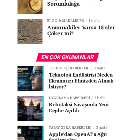
Sorumluluğu
BLOG & MAKALELER
1 hafta
Anunnakiler Varsa Dinler
Çöker mi?
EN ÇOK OKUNANLAR
TEKNOLOJI HABERLERI
3 hafta
Teknoloji Endüstrisi Neden
Ekranınızı Elinizden Almak
İstiyor?
UYGULAMA HABERLERI
3 hafta
Robotaksi Savaşında Yeni
Cephe Açıldı
YAPAY ZEKA HABERLERI
3 hafta
Apple’dan OpenAI’a Ağır