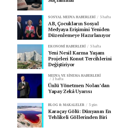
Suçlamalar
SOSYAL MEDYA HABERLERI
3 hafta
AB, Çocukların Sosyal
Medyaya Erişimini Yeniden
Düzenlemeye Hazırlanıyor
EKONOMI HABERLERI
3 hafta
Yeni Nesil Karma Yaşam
Projeleri Konut Tercihlerini
Değiştiriyor
MEDYA VE SINEMA HABERLERI
2 hafta
Ünlü Yönetmen Nolan’dan
Yapay Zekâ Uyarısı
BLOG & MAKALELER
3 gün
Karaçay Gölü: Dünyanın En
Tehlikeli Göllerinden Biri