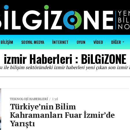
BİLİŞİM
SOSYAL MEDYA
İNTERNET
OYUN
VİDEO
DİĞER
izmir Haberleri : BiLGiZONE
ı ile bilişim sektöründeki izmir haberleri yeni çıkan son izmir 
TEKNOLOJI HABERLERI
1 yıl
Türkiye’nin Bilim
Kahramanları Fuar İzmir’de
Yarıştı