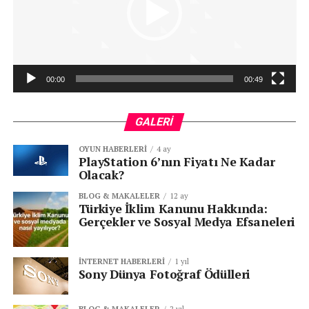
00:00
00:49
GALERI
OYUN HABERLERI
4 ay
PlayStation 6’nın Fiyatı Ne Kadar
Olacak?
BLOG & MAKALELER
12 ay
Türkiye İklim Kanunu Hakkında:
Gerçekler ve Sosyal Medya Efsaneleri
İNTERNET HABERLERI
1 yıl
Sony Dünya Fotoğraf Ödülleri
BLOG & MAKALELER
2 yıl