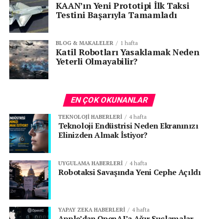
KAAN’ın Yeni Prototipi İlk Taksi
Testini Başarıyla Tamamladı
BLOG & MAKALELER
1 hafta
Katil Robotları Yasaklamak Neden
Yeterli Olmayabilir?
EN ÇOK OKUNANLAR
TEKNOLOJI HABERLERI
4 hafta
Teknoloji Endüstrisi Neden Ekranınızı
Elinizden Almak İstiyor?
UYGULAMA HABERLERI
4 hafta
Robotaksi Savaşında Yeni Cephe Açıldı
YAPAY ZEKA HABERLERI
4 hafta
Apple’dan OpenAI’a Ağır Suçlamalar