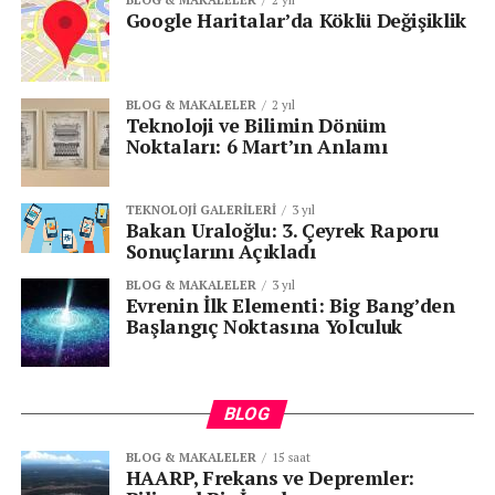
Google Haritalar’da Köklü Değişiklik
BLOG & MAKALELER
2 yıl
Teknoloji ve Bilimin Dönüm
Noktaları: 6 Mart’ın Anlamı
TEKNOLOJI GALERILERI
3 yıl
Bakan Uraloğlu: 3. Çeyrek Raporu
Sonuçlarını Açıkladı
BLOG & MAKALELER
3 yıl
Evrenin İlk Elementi: Big Bang’den
Başlangıç Noktasına Yolculuk
BLOG
BLOG & MAKALELER
15 saat
HAARP, Frekans ve Depremler: