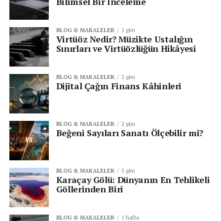
Bilimsel Bir İnceleme
BLOG & MAKALELER
1 gün
Virtüöz Nedir? Müzikte Ustalığın
Sınırları ve Virtüözlüğün Hikâyesi
BLOG & MAKALELER
2 gün
Dijital Çağın Finans Kâhinleri
BLOG & MAKALELER
2 gün
Beğeni Sayıları Sanatı Ölçebilir mi?
BLOG & MAKALELER
5 gün
Karaçay Gölü: Dünyanın En Tehlikeli
Göllerinden Biri
BLOG & MAKALELER
1 hafta