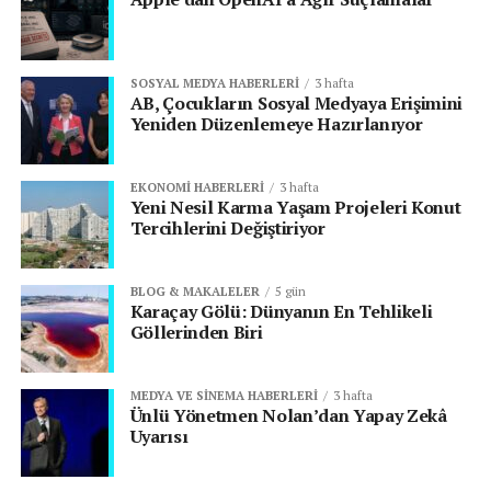
SOSYAL MEDYA HABERLERI
3 hafta
AB, Çocukların Sosyal Medyaya Erişimini
Yeniden Düzenlemeye Hazırlanıyor
EKONOMI HABERLERI
3 hafta
Yeni Nesil Karma Yaşam Projeleri Konut
Tercihlerini Değiştiriyor
BLOG & MAKALELER
5 gün
Karaçay Gölü: Dünyanın En Tehlikeli
Göllerinden Biri
MEDYA VE SINEMA HABERLERI
3 hafta
Ünlü Yönetmen Nolan’dan Yapay Zekâ
Uyarısı