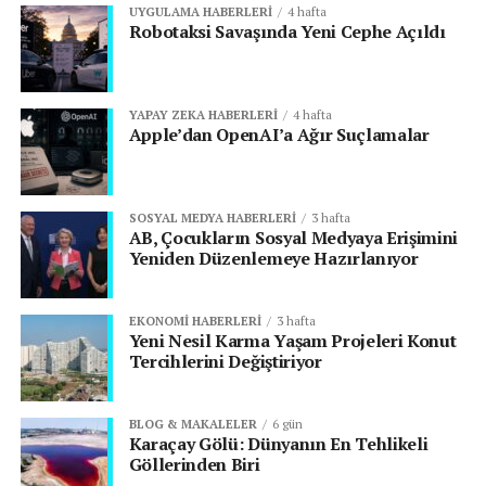
UYGULAMA HABERLERI
4 hafta
Robotaksi Savaşında Yeni Cephe Açıldı
YAPAY ZEKA HABERLERI
4 hafta
Apple’dan OpenAI’a Ağır Suçlamalar
SOSYAL MEDYA HABERLERI
3 hafta
AB, Çocukların Sosyal Medyaya Erişimini
Yeniden Düzenlemeye Hazırlanıyor
EKONOMI HABERLERI
3 hafta
Yeni Nesil Karma Yaşam Projeleri Konut
Tercihlerini Değiştiriyor
BLOG & MAKALELER
6 gün
Karaçay Gölü: Dünyanın En Tehlikeli
Göllerinden Biri