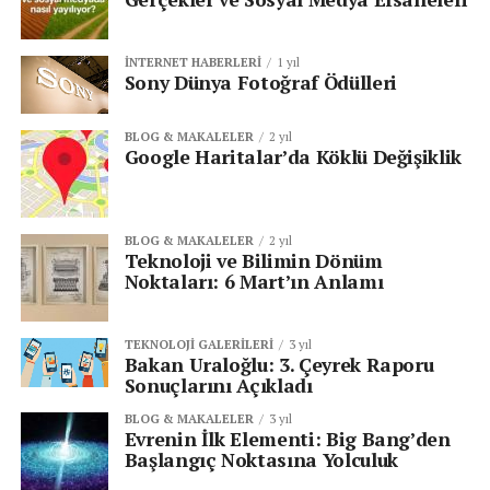
İNTERNET HABERLERI
1 yıl
Sony Dünya Fotoğraf Ödülleri
BLOG & MAKALELER
2 yıl
Google Haritalar’da Köklü Değişiklik
BLOG & MAKALELER
2 yıl
Teknoloji ve Bilimin Dönüm
Noktaları: 6 Mart’ın Anlamı
TEKNOLOJI GALERILERI
3 yıl
Bakan Uraloğlu: 3. Çeyrek Raporu
Sonuçlarını Açıkladı
BLOG & MAKALELER
3 yıl
Evrenin İlk Elementi: Big Bang’den
Başlangıç Noktasına Yolculuk