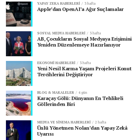
YAPAY ZEKA HABERLERI
3 hafta
Apple’dan OpenAI’a Ağır Suçlamalar
SOSYAL MEDYA HABERLERI
3 hafta
AB, Çocukların Sosyal Medyaya Erişimini
Yeniden Düzenlemeye Hazırlanıyor
EKONOMI HABERLERI
3 hafta
Yeni Nesil Karma Yaşam Projeleri Konut
Tercihlerini Değiştiriyor
BLOG & MAKALELER
4 gün
Karaçay Gölü: Dünyanın En Tehlikeli
Göllerinden Biri
MEDYA VE SINEMA HABERLERI
2 hafta
Ünlü Yönetmen Nolan’dan Yapay Zekâ
Uyarısı