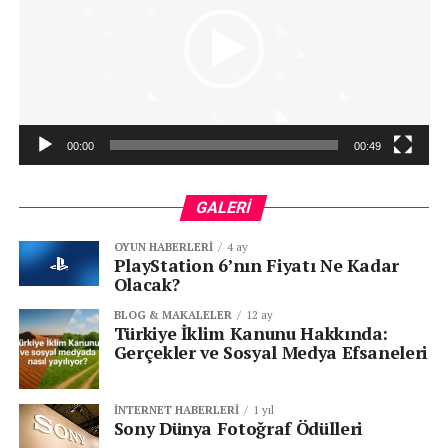
00:00
00:49
GALERI
OYUN HABERLERI
4 ay
PlayStation 6’nın Fiyatı Ne Kadar
Olacak?
BLOG & MAKALELER
12 ay
Türkiye İklim Kanunu Hakkında:
Gerçekler ve Sosyal Medya Efsaneleri
İNTERNET HABERLERI
1 yıl
Sony Dünya Fotoğraf Ödülleri