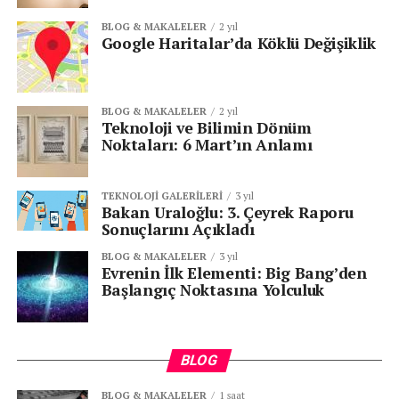
BLOG & MAKALELER
2 yıl
Google Haritalar’da Köklü Değişiklik
BLOG & MAKALELER
2 yıl
Teknoloji ve Bilimin Dönüm
Noktaları: 6 Mart’ın Anlamı
TEKNOLOJI GALERILERI
3 yıl
Bakan Uraloğlu: 3. Çeyrek Raporu
Sonuçlarını Açıkladı
BLOG & MAKALELER
3 yıl
Evrenin İlk Elementi: Big Bang’den
Başlangıç Noktasına Yolculuk
BLOG
BLOG & MAKALELER
1 saat