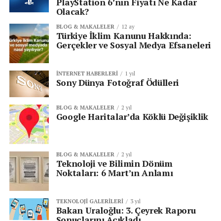
PlayStation 6’nın Fiyatı Ne Kadar
Olacak?
BLOG & MAKALELER
12 ay
Türkiye İklim Kanunu Hakkında:
Gerçekler ve Sosyal Medya Efsaneleri
İNTERNET HABERLERI
1 yıl
Sony Dünya Fotoğraf Ödülleri
BLOG & MAKALELER
2 yıl
Google Haritalar’da Köklü Değişiklik
BLOG & MAKALELER
2 yıl
Teknoloji ve Bilimin Dönüm
Noktaları: 6 Mart’ın Anlamı
TEKNOLOJI GALERILERI
3 yıl
Bakan Uraloğlu: 3. Çeyrek Raporu
Sonuçlarını Açıkladı