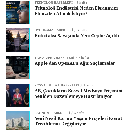
TEKNOLOJI HABERLERI
3 hafta
Teknoloji Endüstrisi Neden Ekranınızı
Elinizden Almak İstiyor?
UYGULAMA HABERLERI
3 hafta
Robotaksi Savaşında Yeni Cephe Açıldı
YAPAY ZEKA HABERLERI
3 hafta
Apple’dan OpenAI’a Ağır Suçlamalar
SOSYAL MEDYA HABERLERI
3 hafta
AB, Çocukların Sosyal Medyaya Erişimini
Yeniden Düzenlemeye Hazırlanıyor
EKONOMI HABERLERI
3 hafta
Yeni Nesil Karma Yaşam Projeleri Konut
Tercihlerini Değiştiriyor