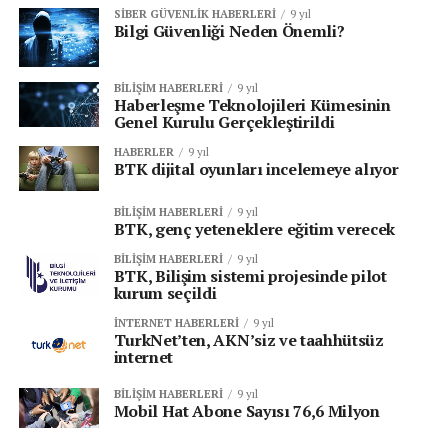
SIBER GÜVENLIK HABERLERI
9 yıl
Bilgi Güvenliği Neden Önemli?
BILIŞIM HABERLERI
9 yıl
Haberleşme Teknolojileri Kümesinin
Genel Kurulu Gerçekleştirildi
HABERLER
9 yıl
BTK dijital oyunları incelemeye alıyor
BILIŞIM HABERLERI
9 yıl
BTK, genç yeteneklere eğitim verecek
BILIŞIM HABERLERI
9 yıl
BTK, Bilişim sistemi projesinde pilot
kurum seçildi
İNTERNET HABERLERI
9 yıl
TurkNet’ten, AKN’siz ve taahhütsüz
internet
BILIŞIM HABERLERI
9 yıl
Mobil Hat Abone Sayısı 76,6 Milyon