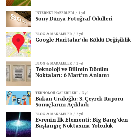
İNTERNET HABERLERI
1 yıl
Sony Dünya Fotoğraf Ödülleri
BLOG & MAKALELER
2 yıl
Google Haritalar’da Köklü Değişiklik
BLOG & MAKALELER
2 yıl
Teknoloji ve Bilimin Dönüm
Noktaları: 6 Mart’ın Anlamı
TEKNOLOJI GALERILERI
3 yıl
Bakan Uraloğlu: 3. Çeyrek Raporu
Sonuçlarını Açıkladı
BLOG & MAKALELER
3 yıl
Evrenin İlk Elementi: Big Bang’den
Başlangıç Noktasına Yolculuk