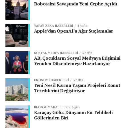
Robotaksi Savaşında Yeni Cephe Açıldı
YAPAY ZEKA HABERLERI
4 hafta
Apple’dan OpenAI’a Ağır Suçlamalar
SOSYAL MEDYA HABERLERI
3 hafta
AB, Çocukların Sosyal Medyaya Erişimini
Yeniden Düzenlemeye Hazırlanıyor
EKONOMI HABERLERI
3 hafta
Yeni Nesil Karma Yaşam Projeleri Konut
Tercihlerini Değiştiriyor
BLOG & MAKALELER
6 gün
Karaçay Gölü: Dünyanın En Tehlikeli
Göllerinden Biri